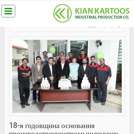
99
adminrus
189 {{Locale:ViewCount}}
18-я годовщина основания