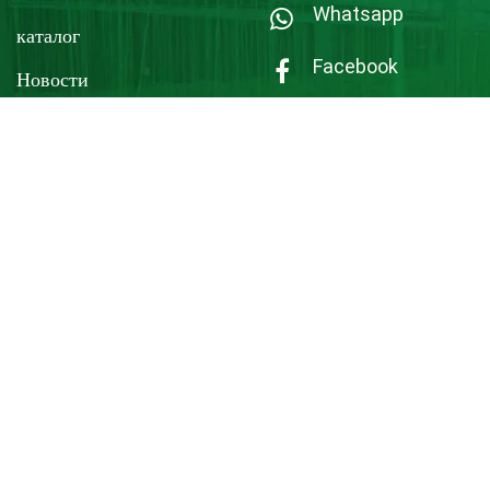
Whatsapp
каталог
Facebook
Новости
Linkedin
Уведомления
другой
Twitter
Блог
Комплекс включает в себя завод площадью 8000
квадратных метров, расположенный в индустриальном
парке «Машиностроение и передовые технологии». Он
располагает опытным персоналом и отдельными цехами для
проектирования, изготовления пресс-форм, производства
промышленных деталей и строительства различных типов
современных теплиц.
Copyright 2026 by DNN Corp
Website design
&
Optimization
By
Faratech